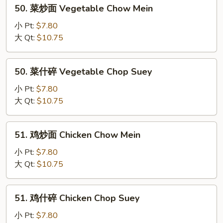
50.
50. 菜炒面 Vegetable Chow Mein
菜
炒
小 Pt:
$7.80
面
大 Qt:
$10.75
Vegetable
Chow
50.
50. 菜什碎 Vegetable Chop Suey
Mein
菜
什
小 Pt:
$7.80
碎
大 Qt:
$10.75
Vegetable
Chop
51.
51. 鸡炒面 Chicken Chow Mein
Suey
鸡
炒
小 Pt:
$7.80
面
大 Qt:
$10.75
Chicken
Chow
51.
51. 鸡什碎 Chicken Chop Suey
Mein
鸡
什
小 Pt:
$7.80