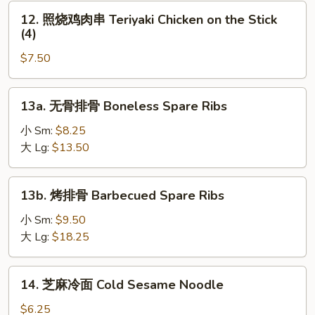
肉
12.
12. 照烧鸡肉串 Teriyaki Chicken on the Stick
串
照
(4)
Teriyaki
烧
Beef
$7.50
鸡
on
肉
the
串
13a.
Stick
13a. 无骨排骨 Boneless Spare Ribs
Teriyaki
无
(4)
Chicken
骨
小 Sm:
$8.25
on
排
大 Lg:
$13.50
the
骨
Stick
Boneless
13b.
(4)
13b. 烤排骨 Barbecued Spare Ribs
Spare
烤
Ribs
排
小 Sm:
$9.50
骨
大 Lg:
$18.25
Barbecued
Spare
14.
14. 芝麻冷面 Cold Sesame Noodle
Ribs
芝
麻
$6.25