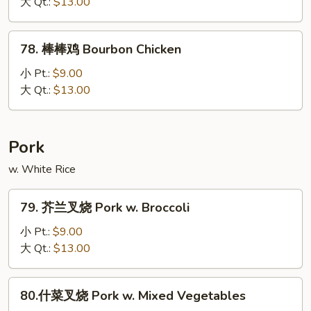
鸡
大 Qt.:
$13.00
Sesame
Chicken
78.
78. 棒棒鸡 Bourbon Chicken
棒
棒
小 Pt.:
$9.00
鸡
大 Qt.:
$13.00
Bourbon
Chicken
Pork
w. White Rice
79.
79. 芥兰叉烧 Pork w. Broccoli
芥
兰
小 Pt.:
$9.00
叉
大 Qt.:
$13.00
烧
Pork
80.
80.什菜叉烧 Pork w. Mixed Vegetables
w.
什