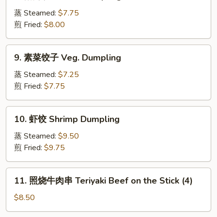
猪
饨
肉
蒸 Steamed:
$7.75
Fried
饺
煎 Fried:
$8.00
Cheese
子
Crabmeat
Pork
9.
Wonton
9. 素菜饺子 Veg. Dumpling
Dumpling
素
(6)
菜
蒸 Steamed:
$7.25
饺
煎 Fried:
$7.75
子
Veg.
10.
10. 虾饺 Shrimp Dumpling
Dumpling
虾
饺
蒸 Steamed:
$9.50
Shrimp
煎 Fried:
$9.75
Dumpling
11.
11. 照烧牛肉串 Teriyaki Beef on the Stick (4)
照
烧
$8.50
牛