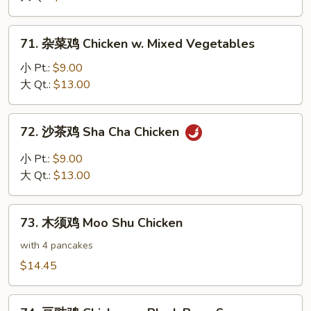
Sweet
&
71.
71. 杂菜鸡 Chicken w. Mixed Vegetables
Sour
杂
Chicken
菜
小 Pt.:
$9.00
鸡
大 Qt.:
$13.00
Chicken
w.
72.
72. 沙茶鸡 Sha Cha Chicken
Mixed
沙
Vegetables
茶
小 Pt.:
$9.00
鸡
大 Qt.:
$13.00
Sha
Cha
73.
Chicken
73. 木须鸡 Moo Shu Chicken
木
须
with 4 pancakes
鸡
$14.45
Moo
Shu
74.