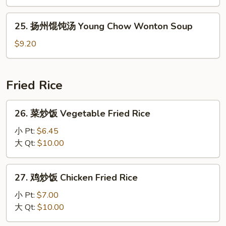
汤
Curd
Seafood
25.
Soup
25. 扬州馄饨汤 Young Chow Wonton Soup
Soup
扬
州
$9.20
馄
饨
汤
Fried Rice
Young
Chow
26.
26. 菜炒饭 Vegetable Fried Rice
Wonton
菜
Soup
炒
小 Pt:
$6.45
饭
大 Qt:
$10.00
Vegetable
Fried
27.
27. 鸡炒饭 Chicken Fried Rice
Rice
鸡
炒
小 Pt:
$7.00
饭
大 Qt:
$10.00
Chicken