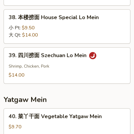
Shrimp
Lo
38.
38. 本楼捞面 House Special Lo Mein
Mein
本
楼
小 Pt:
$9.50
捞
大 Qt:
$14.00
面
House
39.
39. 四川捞面 Szechuan Lo Mein
Special
四
Lo
川
Shrimp, Chicken, Pork
Mein
捞
$14.00
面
Szechuan
Lo
Yatgaw Mein
Mein
40.
40. 菜丫干面 Vegetable Yatgaw Mein
菜
丫
$9.70
干