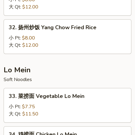
炒
大 Qt:
$12.00
饭
House
32.
32. 扬州炒饭 Yang Chow Fried Rice
Special
扬
Fried
州
小 Pt:
$8.00
Rice
炒
大 Qt:
$12.00
饭
Yang
Chow
Lo Mein
Fried
Soft Noodles
Rice
33.
33. 菜捞面 Vegetable Lo Mein
菜
捞
小 Pt:
$7.75
面
大 Qt:
$11.50
Vegetable
Lo
34.
34. 鸡捞面 Chicken Lo Mein
Mein