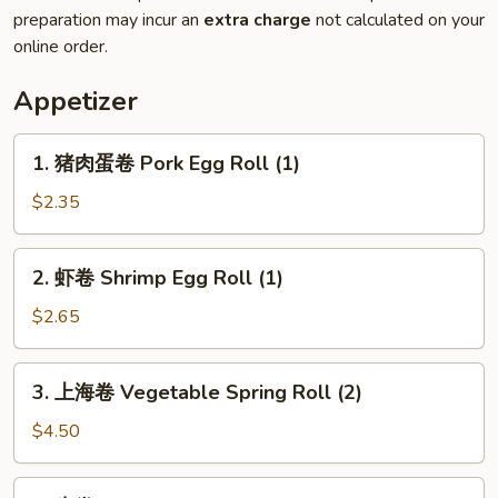
preparation may incur an
extra charge
not calculated on your
online order.
Appetizer
1.
1. 猪肉蛋卷 Pork Egg Roll (1)
猪
肉
$2.35
蛋
卷
2.
2. 虾卷 Shrimp Egg Roll (1)
Pork
虾
Egg
卷
$2.65
Roll
Shrimp
(1)
Egg
3.
3. 上海卷 Vegetable Spring Roll (2)
Roll
上
(1)
海
$4.50
卷
Vegetable
4.