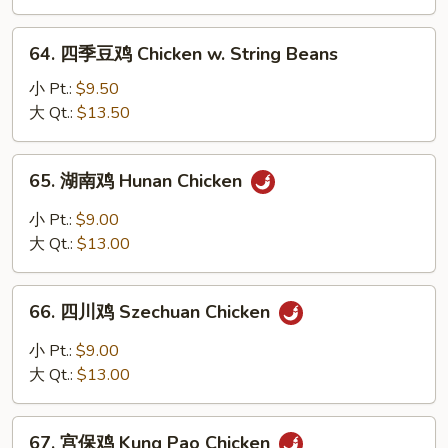
Chicken
w.
64.
64. 四季豆鸡 Chicken w. String Beans
Curry
四
Sauce
季
小 Pt.:
$9.50
豆
大 Qt.:
$13.50
鸡
Chicken
65.
65. 湖南鸡 Hunan Chicken
w.
湖
String
南
小 Pt.:
$9.00
Beans
鸡
大 Qt.:
$13.00
Hunan
Chicken
66.
66. 四川鸡 Szechuan Chicken
四
川
小 Pt.:
$9.00
鸡
大 Qt.:
$13.00
Szechuan
Chicken
67.
67. 宫保鸡 Kung Pao Chicken