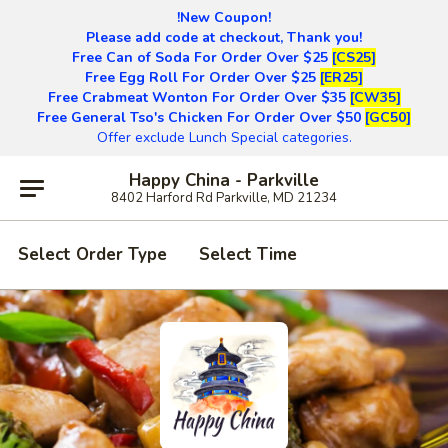
!New Coupon!
Please add code at checkout, Thank you!
Free Can of Soda For Order Over $25
[CS25]
Free Egg Roll For Order Over $25
[ER25]
Free Crabmeat Wonton For Order Over $35
[CW35]
Free General Tso's Chicken For Order Over $50
[GC50]
Offer exclude Lunch Special categories.
Happy China - Parkville
8402 Harford Rd Parkville, MD 21234
Select Order Type
Select Time