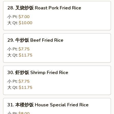
Fried
28.
28. 叉烧炒饭 Roast Pork Fried Rice
Rice
叉
烧
小 Pt:
$7.00
炒
大 Qt:
$10.00
饭
Roast
29.
29. 牛炒饭 Beef Fried Rice
Pork
牛
Fried
炒
小 Pt:
$7.75
Rice
饭
大 Qt:
$11.75
Beef
Fried
30.
30. 虾炒饭 Shrimp Fried Rice
Rice
虾
炒
小 Pt:
$7.75
饭
大 Qt:
$11.75
Shrimp
Fried
31.
31. 本楼炒饭 House Special Fried Rice
Rice
本
楼
小 Pt:
$8.00