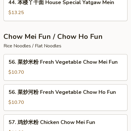
44. 本楼丫干面 House Special Yatgaw Mein
Shrimp
本
Yatgaw
楼
$13.25
Mein
丫
干
面
Chow Mei Fun / Chow Ho Fun
House
Rice Noodles / Flat Noodles
Special
Yatgaw
56.
Mein
56. 菜炒米粉 Fresh Vegetable Chow Mei Fun
菜
炒
$10.70
米
粉
56.
56. 菜炒河粉 Fresh Vegetable Chow Ho Fun
Fresh
菜
Vegetable
炒
$10.70
Chow
河
Mei
粉
57.
Fun
57. 鸡炒米粉 Chicken Chow Mei Fun
Fresh
鸡
Vegetable