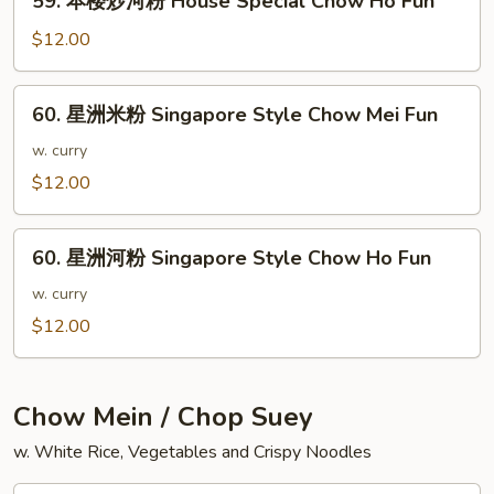
59. 本楼炒河粉 House Special Chow Ho Fun
粉
本
House
楼
$12.00
Special
炒
Chow
河
60.
Mei
60. 星洲米粉 Singapore Style Chow Mei Fun
粉
星
Fun
House
洲
w. curry
Special
米
$12.00
Chow
粉
Ho
Singapore
60.
Fun
Style
60. 星洲河粉 Singapore Style Chow Ho Fun
星
Chow
洲
w. curry
Mei
河
$12.00
Fun
粉
Singapore
Style
Chow Mein / Chop Suey
Chow
w. White Rice, Vegetables and Crispy Noodles
Ho
Fun