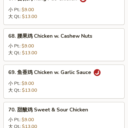
宫
保
小 Pt.:
$9.00
鸡
大 Qt.:
$13.00
Kung
Pao
68.
Chicken
68. 腰果鸡 Chicken w. Cashew Nuts
腰
果
小 Pt.:
$9.00
鸡
大 Qt.:
$13.00
Chicken
w.
69.
69. 鱼香鸡 Chicken w. Garlic Sauce
Cashew
鱼
Nuts
香
小 Pt.:
$9.00
鸡
大 Qt.:
$13.00
Chicken
w.
70.
Garlic
70. 甜酸鸡 Sweet & Sour Chicken
甜
Sauce
酸
小 Pt.:
$9.00
鸡
大 Qt.:
$13.00