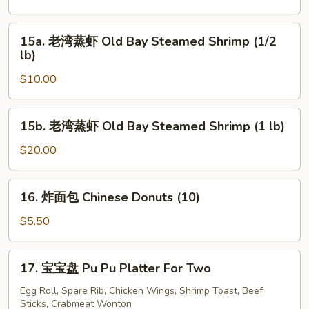
冷
面
15a.
15a. 老湾蒸虾 Old Bay Steamed Shrimp (1/2
Cold
老
lb)
Sesame
湾
Noodle
$10.00
蒸
虾
Old
15b.
15b. 老湾蒸虾 Old Bay Steamed Shrimp (1 lb)
Bay
老
Steamed
湾
$20.00
Shrimp
蒸
(1/2
虾
16.
lb)
16. 炸面包 Chinese Donuts (10)
Old
炸
Bay
面
$5.50
Steamed
包
Shrimp
Chinese
17.
(1
17. 宝宝盘 Pu Pu Platter For Two
Donuts
宝
lb)
(10)
宝
Egg Roll, Spare Rib, Chicken Wings, Shrimp Toast, Beef
Sticks, Crabmeat Wonton
盘