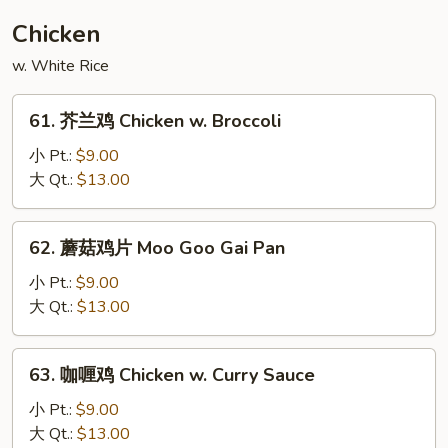
House
Chicken
Special
w. White Rice
Egg
Foo
61.
Young
61. 芥兰鸡 Chicken w. Broccoli
芥
兰
小 Pt.:
$9.00
鸡
大 Qt.:
$13.00
Chicken
w.
62.
62. 蘑菇鸡片 Moo Goo Gai Pan
Broccoli
蘑
菇
小 Pt.:
$9.00
鸡
大 Qt.:
$13.00
片
Moo
63.
63. 咖喱鸡 Chicken w. Curry Sauce
Goo
咖
Gai
喱
小 Pt.:
$9.00
Pan
鸡
大 Qt.:
$13.00