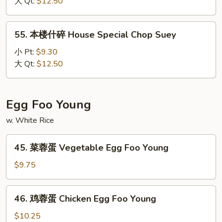
大 Qt:
$12.50
面
House
55.
55. 本楼什碎 House Special Chop Suey
Special
本
Chow
楼
小 Pt:
$9.30
Mein
什
大 Qt:
$12.50
碎
House
Special
Egg Foo Young
Chop
w. White Rice
Suey
45.
45. 菜蓉蛋 Vegetable Egg Foo Young
菜
蓉
$9.75
蛋
Vegetable
46.
46. 鸡蓉蛋 Chicken Egg Foo Young
Egg
鸡
Foo
蓉
$10.25