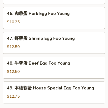
Young
蛋
Chicken
46.
46. 肉蓉蛋 Pork Egg Foo Young
Egg
肉
Foo
蓉
$10.25
Young
蛋
Pork
47.
47. 虾蓉蛋 Shrimp Egg Foo Young
Egg
虾
Foo
蓉
$12.50
Young
蛋
Shrimp
48.
48. 牛蓉蛋 Beef Egg Foo Young
Egg
牛
Foo
蓉
$12.50
Young
蛋
Beef
49.
49. 本楼蓉蛋 House Special Egg Foo Young
Egg
本
Foo
楼
$12.75
Young
蓉
蛋