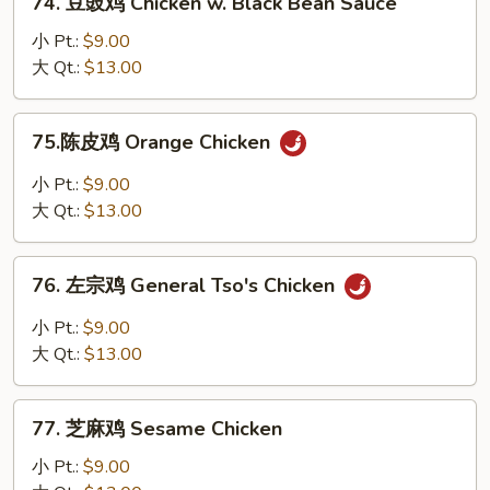
Chicken
74. 豆豉鸡 Chicken w. Black Bean Sauce
豆
豉
小 Pt.:
$9.00
鸡
大 Qt.:
$13.00
Chicken
w.
75.
75.陈皮鸡 Orange Chicken
Black
陈
Bean
皮
小 Pt.:
$9.00
Sauce
鸡
大 Qt.:
$13.00
Orange
Chicken
76.
76. 左宗鸡 General Tso's Chicken
左
宗
小 Pt.:
$9.00
鸡
大 Qt.:
$13.00
General
Tso's
77.
Chicken
77. 芝麻鸡 Sesame Chicken
芝
麻
小 Pt.:
$9.00