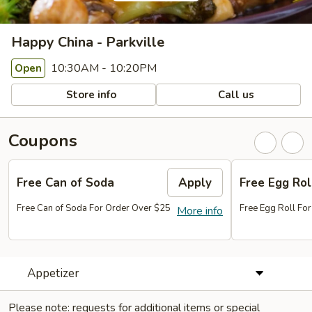
Happy China - Parkville
10:30AM - 10:20PM
Open
Store info
Call us
Coupons
Free Can of Soda
Apply
Free Egg Rol
Free Can of Soda For Order Over $25
Free Egg Roll Fo
More info
Appetizer
Please note: requests for additional items or special