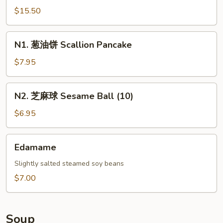
Pu
$15.50
Pu
Platter
N1.
N1. 葱油饼 Scallion Pancake
For
葱
Two
油
$7.95
饼
Scallion
N2.
N2. 芝麻球 Sesame Ball (10)
Pancake
芝
麻
$6.95
球
Sesame
Edamame
Edamame
Ball
(10)
Slightly salted steamed soy beans
$7.00
Soup